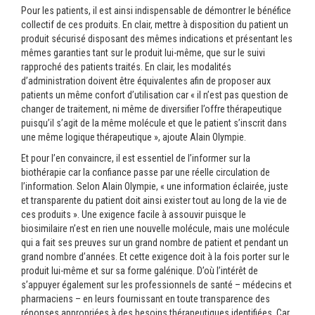
Pour les patients, il est ainsi indispensable de démontrer le bénéfice
collectif de ces produits. En clair, mettre à disposition du patient un
produit sécurisé disposant des mêmes indications et présentant les
mêmes garanties tant sur le produit lui-même, que sur le suivi
rapproché des patients traités. En clair, les modalités
d’administration doivent être équivalentes afin de proposer aux
patients un même confort d’utilisation car « il n’est pas question de
changer de traitement, ni même de diversifier l’offre thérapeutique
puisqu’il s’agit de la même molécule et que le patient s’inscrit dans
une même logique thérapeutique », ajoute Alain Olympie.
Et pour l’en convaincre, il est essentiel de l’informer sur la
biothérapie car la confiance passe par une réelle circulation de
l’information. Selon Alain Olympie, « une information éclairée, juste
et transparente du patient doit ainsi exister tout au long de la vie de
ces produits ». Une exigence facile à assouvir puisque le
biosimilaire n’est en rien une nouvelle molécule, mais une molécule
qui a fait ses preuves sur un grand nombre de patient et pendant un
grand nombre d’années. Et cette exigence doit à la fois porter sur le
produit lui-même et sur sa forme galénique. D’où l’intérêt de
s’appuyer également sur les professionnels de santé – médecins et
pharmaciens – en leurs fournissant en toute transparence des
réponses appropriées à des besoins thérapeutiques identifiées. Car