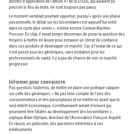
décrets d’application de l’article 47 de la LFSSS, qui auraient pu
préciser le flou du texte, ne sont toujours pas parus.
Le moment semblait pourtant opportun, puisqu’« après une phase
passionnelle, le débat sur les biosimilaires est aujourd’hui entré
dans un cycle plus serein » ; estime encore Corinne Blachier-
Poisson. En clair, il serait temps désormais de poser la question des
moyens à mettre en œuvre pour instaurer un climat de confiance
dans ces produits et développer ce marché. Car, à l’instar de ce qui
s’est passé pour les génériques, sans incitation pour les
professionnels de santé, il y a peu de chance de voir ce marché
progresser.
Informer pour convaincre
Pas question, toutefois, de mettre en place une politique calquée
sur celle des génériques. « Ne pas tenir compte de l’avis des
consommateurs et des prescripteurs et ne mettre en avant que le
seul intérêt économique, constitueraient autant d’erreurs qui
pourraient être fatales au développement des biosimilaires »,
explique Alain Olympie, directeur de l’Association François Aupetit.
En raison, en particulier, des questions inhérentes à ces
médicaments.