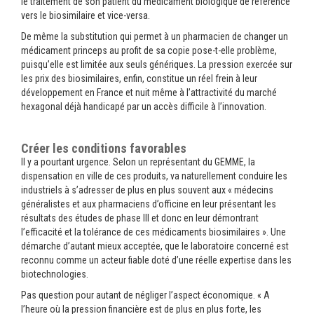
le traitement de son patient du médicament biologique de référence
vers le biosimilaire et vice-versa.
De même la substitution qui permet à un pharmacien de changer un
médicament princeps au profit de sa copie pose-t-elle problème,
puisqu’elle est limitée aux seuls génériques. La pression exercée sur
les prix des biosimilaires, enfin, constitue un réel frein à leur
développement en France et nuit même à l’attractivité du marché
hexagonal déjà handicapé par un accès difficile à l’innovation.
Créer les conditions favorables
Il y a pourtant urgence. Selon un représentant du GEMME, la
dispensation en ville de ces produits, va naturellement conduire les
industriels à s’adresser de plus en plus souvent aux « médecins
généralistes et aux pharmaciens d’officine en leur présentant les
résultats des études de phase III et donc en leur démontrant
l’efficacité et la tolérance de ces médicaments biosimilaires ». Une
démarche d’autant mieux acceptée, que le laboratoire concerné est
reconnu comme un acteur fiable doté d’une réelle expertise dans les
biotechnologies.
Pas question pour autant de négliger l’aspect économique. « A
l’heure où la pression financière est de plus en plus forte, les