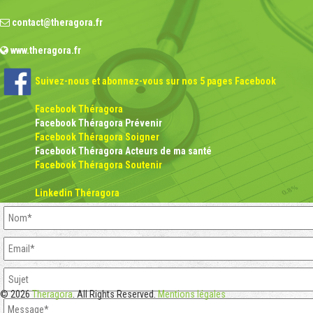
contact@theragora.fr
www.theragora.fr
Suivez-nous et abonnez-vous sur nos 5 pages Facebook
Facebook Théragora
Facebook Théragora Prévenir
Facebook Théragora Soigner
Facebook Théragora Acteurs de ma santé
Facebook Théragora Soutenir
Linkedin Théragora
© 2026
Theragora
. All Rights Reserved.
Mentions légales