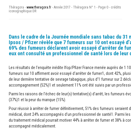
Théragora -
www.theragora.fr
- Année 2017 - Théragora N° 1 - Page 0 - crédits
iconographique DR
Dans le cadre de la Journée mondiale sans tabac du 31
Ipsos / Pfizer révèle que 7 fumeurs sur 10 ont essayé d’
69% des fumeurs déclarent avoir essayé d’arrêter de fu
eux ont consulté un professionnel de santé lors de leur 
Les résultats de l’enquête inédite Ifop/Pfizer France menée auprès de 1 1
fumeurs sur 10 affirment avoir essayé d’arrêter de fumer1, dont 42%, plusie
de leur dernière tentative de sevrage tabagique, plus d’1 fumeur sur 2 décl
accompagnement (52%)1 et seulement 11% ont été suivis par un professi
Parmi les raisons de l’échec de leur(s) tentative(s) d’arrêt, les fumeurs é
(37%)1 et la peur du manque (15%).
Pour réussir à arrêter de fumer définitivement, 51% des fumeurs seraient d
médical, dont 24% accompagnés d’un professionnel de santé1. Parmi les
du traitement médical pourrait motiver 44% à arrêter de fumer et 38% à co
accompagné médicalement.