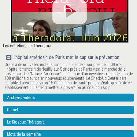
Les entretiens de Théragora
L'hôpital américain de Paris met le cap sur la prévention
Grâce à de nouvelles installations qui s'étendent sur près de 6000 m2,
l'hôpital américain de Neuilly sur Seine près de Paris vise le marché de la
prévention. Ce "Nouvel Américain" a bénéficié d'un investissement de plus de
100 millions d'euros en nouveaux équipements. Le Check-Up Center sera
capable d'assurer environ 15 000 bilans de santé par an. Visite guidée de cet
établissement qui entend mettre la prévention au coeur du soin.
Archives vidéos
Carnet
Le Kiosque Théragora
Mots de la semaine