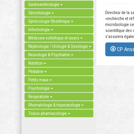
Gastroentérologie
Directeur de la s
Gérontologie
«recherche et ré
Gynécologie Obstétrique
microbiologie ce
Infectiologie
scientifique des 
s’assurera égalem
Médecine esthétique et lasers
Néphrologie / Urologie & Sexologie
CP Anses
Neurologie & Psychiatrie
Nutrition
Pédiatrie
Petits maux
Psychologie
Respiratoire
Rhumatologie & traumatologie
Toxico-pharmacologie