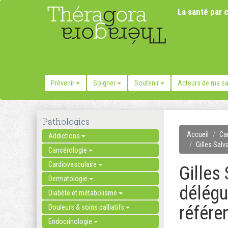
La santé par c
Prévenir
Soigner
Soutenir
Acteurs de ma s
Pathologies
Accueil
Ca
Addictions
Gilles Salv
Cancérologie
Cardiovasculaire
Gilles
Dermatologie
délégu
Diabète et métabolisme
référe
Douleurs & soins palliatifs
Endocrinologie