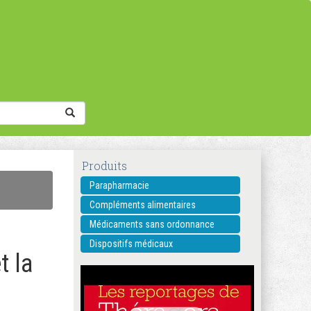
Produits
Parapharmacie
Compléments alimentaires
Médicaments sans ordonnance
Dispositifs médicaux
t la