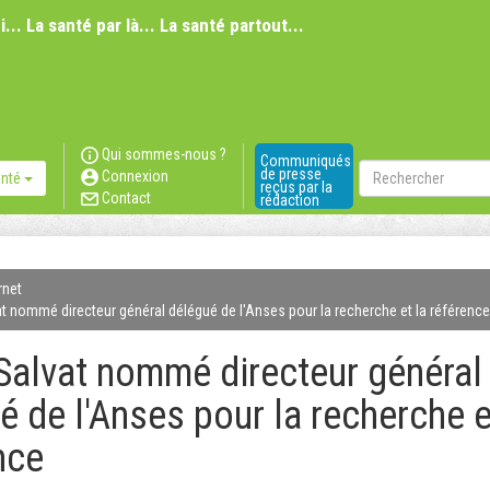
i... La santé par là... La santé partout...
Qui sommes-nous ?
Communiqués
Rechercher
de presse
Connexion
anté
reçus par la
Contact
rédaction
rnet
at nommé directeur général délégué de l'Anses pour la recherche et la référence
 Salvat nommé directeur général
é de l'Anses pour la recherche e
nce