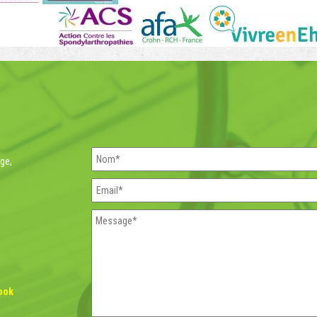
rge,
ook