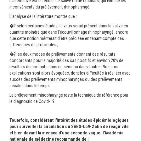
L'alternative est le recueil de salive ou de crachats, qui élimine les
inconvénients du prélèvement rhinopharyngé.
L'analyse de la littérature montre que :
�? selon certaines études, le virus serait présent dans la salive en
quantité moindre que dans l'écouvillonnage rhinopharyngé, encore
que cette notion mériterait d'être précisée en tenant compte des
différences de protocoles ;
�? les deux modes de prélèvements donnent des résultats
concordants pour la majorité des cas positifs et environ 20% de
résultats discordants dans un sens ou dans l'autre. Plusieurs
explications sont alors évoquées, dont les difficultés à réaliser avec
succès des prélèvements rhinopharyngés ou des prélèvements
décalés dans le temps.
Le prélèvement rhinopharyngé reste la technique de référence pour
le diagnostic de Covid-19.
Toutefois, considérant l'intérêt des études épidémiologiques
pour surveiller la circulation du SARS-CoV-2 afin de réagir vite
et bien devant la menace d'une seconde vague, l'Académie
nationale de médecine recommande de :