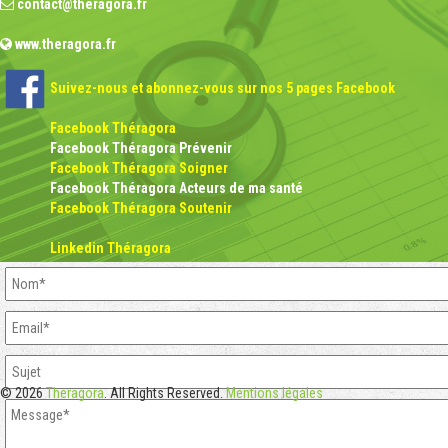
contact@theragora.fr
www.theragora.fr
Suivez-nous et abonnez-vous sur nos 5 pages Facebook
Facebook Théragora
Facebook Théragora Prévenir
Facebook Théragora Soigner
Facebook Théragora Acteurs de ma santé
Facebook Théragora Soutenir
Linkedin Théragora
© 2026
Theragora
. All Rights Reserved.
Mentions légales