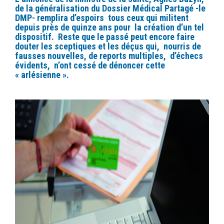
de la généralisation du Dossier Médical Partagé -le
DMP- remplira d’espoirs tous ceux qui militent
depuis près de quinze ans pour la création d’un tel
dispositif. Reste que le passé peut encore faire
douter les sceptiques et les déçus qui, nourris de
fausses nouvelles, de reports multiples, d’échecs
évidents, n’ont cessé de dénoncer cette
« arlésienne ».