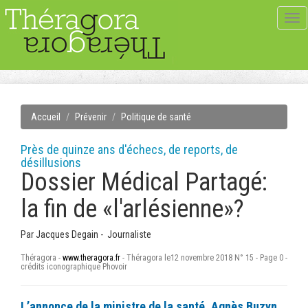
Tog
navi
Accueil
Prévenir
Politique de santé
Près de quinze ans d'échecs, de reports, de
désillusions
Dossier Médical Partagé:
la fin de «l'arlésienne»?
Par
Jacques Degain - Journaliste
Théragora -
www.theragora.fr
- Théragora le12 novembre 2018 N° 15 - Page 0 -
crédits iconographique Phovoir
L’annonce de la ministre de la santé, Agnès Buzyn,