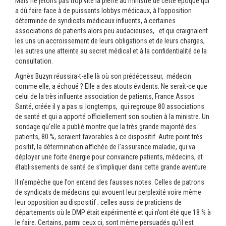
Mais ne jetons pas trop vite la pierre au ministre de cette époque qui
a dû faire face à de puissants lobbys médicaux, à l’opposition
déterminée de syndicats médicaux influents, à certaines
associations de patients alors peu audacieuses, et qui craignaient
les uns un accroissement de leurs obligations et de leurs charges,
les autres une atteinte au secret médical et à la confidentialité de la
consultation.
Agnès Buzyn réussira-t-elle là où son prédécesseur, médecin
comme elle, a échoué ? Elle a des atouts évidents. Ne serait-ce que
celui de la très influente association de patients, France Assos
Santé, créée il y a pas si longtemps, qui regroupe 80 associations
de santé et qui a apporté officiellement son soutien à la ministre. Un
sondage qu’elle a publié montre que la très grande majorité des
patients, 80 %, seraient favorables à ce dispositif. Autre point très
positif, la détermination affichée de l’assurance maladie, qui va
déployer une forte énergie pour convaincre patients, médecins, et
établissements de santé de s’impliquer dans cette grande aventure.
Il n’empêche que l’on entend des fausses notes. Celles de patrons
de syndicats de médecins qui avouent leur perplexité voire même
leur opposition au dispositif ; celles aussi de praticiens de
départements où le DMP était expérimenté et qui n’ont été que 18 % à
le faire. Certains, parmi ceux ci, sont même persuadés qu'il est