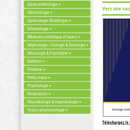
Gastroentérologie
Vers une vac
Gérontologie
Gynécologie Obstétrique
Infectiologie
Médecine esthétique et lasers
Néphrologie / Urologie & Sexologie
Neurologie & Psychiatrie
Nutrition
Pédiatrie
Petits maux
Psychologie
Respiratoire
Rhumatologie & traumatologie
Toxico-pharmacologie
Téléchargez ls