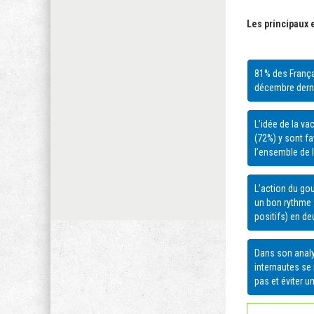
Les principaux
81% des França
décembre derni
L’idée de la va
(72%) y sont f
l’ensemble de 
L’action du go
un bon rythme 
positifs) en de
Dans son analy
internautes se 
pas et éviter 