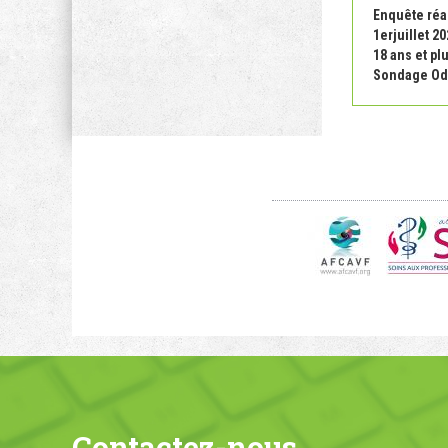
Enquête réal
1erjuillet 2
18 ans et pl
Sondage Odo
Contactez-nous