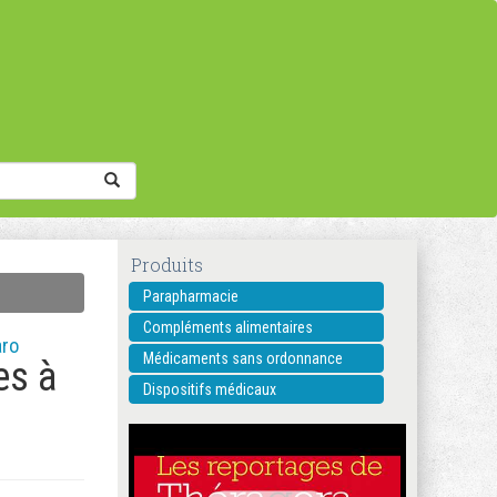
Produits
Parapharmacie
Compléments alimentaires
aro
Médicaments sans ordonnance
es à
Dispositifs médicaux