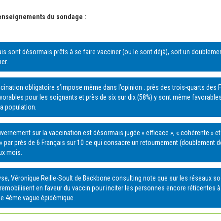
 enseignements du sondage :
is sont désormais prêts à se faire vacciner (ou le sont déjà), soit un doubleme
er.
ccination obligatoire s’impose même dans l’opinion : près des trois-quarts des 
avorables pour les soignants et près de six sur dix (58%) y sont même favorable
la population.
uvernement sur la vaccination est désormais jugée « efficace », « cohérente » e
» par près de 6 Français sur 10 ce qui consacre un retournement (doublement d
ux mois.
se, Véronique Reille-Soult de Backbone consulting note que sur les réseaux soc
remobilisent en faveur du vaccin pour inciter les personnes encore réticentes à
une 4ème vague épidémique.