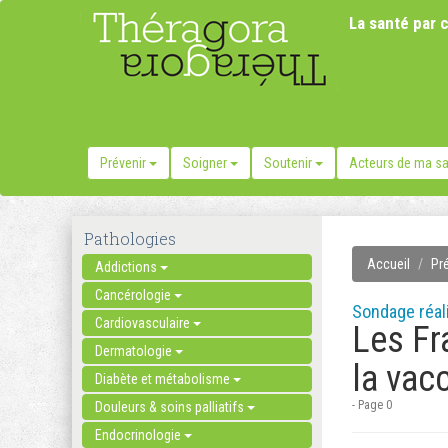
La santé par c
Prévenir
Soigner
Soutenir
Acteurs de ma s
Pathologies
Accueil
Pr
Addictions
Cancérologie
Sondage réal
Cardiovasculaire
Les Fr
Dermatologie
la vac
Diabète et métabolisme
- Page 0
Douleurs & soins palliatifs
Endocrinologie