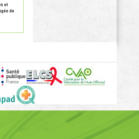
in et
 âgée de