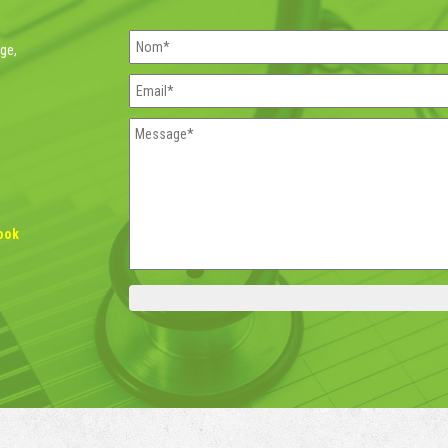
rge,
ook