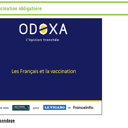
cination obligatoire
 sondage