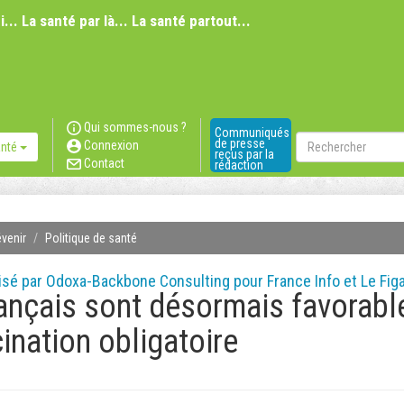
i... La santé par là... La santé partout...
Qui sommes-nous ?
Communiqués
Rechercher
de presse
Connexion
anté
reçus par la
Contact
rédaction
évenir
Politique de santé
isé par Odoxa-Backbone Consulting pour France Info et Le Fig
ançais sont désormais favorabl
cination obligatoire