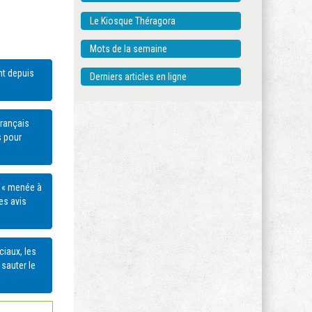
Le Kiosque Théragora
Mots de la semaine
nt depuis
Derniers articles en ligne
Français
s pour
t « menée à
es avis
iaux, les
 sauter le