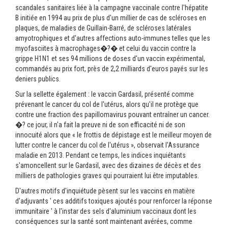
scandales sanitaires liée à la campagne vaccinale contre l'hépatite
B initiée en 1994 au prix de plus d'un millier de cas de scléroses en
plaques, de maladies de Guillain-Barré, de scléroses latérales
amyotrophiques et d'autres affections auto-immunes telles que les
myofasciites à macrophages�?� et celui du vaccin contre la
grippe H1N1 et ses 94 millions de doses d'un vaccin expérimental,
commandés au prix fort, près de 2,2 milliards d'euros payés sur les
deniers publics.
Sur la sellette également : le vaccin Gardasil, présenté comme
prévenant le cancer du col de l'utérus, alors qu'il ne protège que
contre une fraction des papillomavirus pouvant entraîner un cancer.
�? ce jour, il n'a fait la preuve ni de son efficacité ni de son
innocuité alors que « le frottis de dépistage est le meilleur moyen de
lutter contre le cancer du col de l'utérus », observait l'Assurance
maladie en 2013. Pendant ce temps, les indices inquiétants
s'amoncellent sur le Gardasil, avec des dizaines de décès et des
milliers de pathologies graves qui pourraient lui être imputables.
D'autres motifs d'inquiétude pèsent sur les vaccins en matière
d'adjuvants ' ces additifs toxiques ajoutés pour renforcer la réponse
immunitaire ' à l'instar des sels d'aluminium vaccinaux dont les
conséquences sur la santé sont maintenant avérées, comme