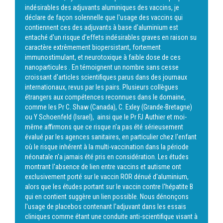
indésirables des adjuvants aluminiques des vaccins, je
déclare de façon solennelle que l'usage des vaccins qui
contiennent ces des adjuvants à base d'aluminium est
entaché d'un risque d'effets indésirables graves en raison su
caractère extrêmement biopersistant, fortement
immunostimulant, et neurotoxique à faible dose de ces
nanoparticules . En témoignent un nombre sans cesse
croissant d'articles scientifiques parus dans des journaux
internationaux, revus par les pairs. Plusieurs collègues
étrangers aux compétences reconnues dans le domaine,
comme les Pr C. Shaw (Canada), C. Exley (Grande-Bretagne)
ou Y Schoenfeld (Israel), ainsi que le Pr FJ Authier et moi-
même affirmons que ce risque n'a pas été sérieusement
évalué par les agences sanitaires, en particulier chez l'enfant
où le risque inhérent à la multi-vaccination dans la période
néonatale n'a jamais été pris en considération. Les études
montrant l'absence de lien entre vaccins et autisme ont
exclusivement porté sur le vaccin ROR dénué d'aluminium,
alors que les études portant sur le vaccin contre l'hépatite B
qui en contient suggère un lien possible. Nous dénonçons
l'usage de placebos contenant l'adjuvant dans les essais
cliniques comme étant une conduite anti-scientifique visant à