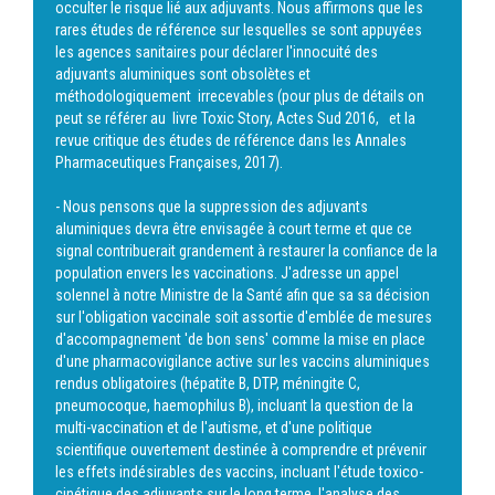
occulter le risque lié aux adjuvants. Nous affirmons que les
rares études de référence sur lesquelles se sont appuyées
les agences sanitaires pour déclarer l'innocuité des
adjuvants aluminiques sont obsolètes et
méthodologiquement irrecevables (pour plus de détails on
peut se référer au livre Toxic Story, Actes Sud 2016, et la
revue critique des études de référence dans les Annales
Pharmaceutiques Françaises, 2017).
- Nous pensons que la suppression des adjuvants
aluminiques devra être envisagée à court terme et que ce
signal contribuerait grandement à restaurer la confiance de la
population envers les vaccinations. J'adresse un appel
solennel à notre Ministre de la Santé afin que sa sa décision
sur l'obligation vaccinale soit assortie d'emblée de mesures
d'accompagnement 'de bon sens' comme la mise en place
d'une pharmacovigilance active sur les vaccins aluminiques
rendus obligatoires (hépatite B, DTP, méningite C,
pneumocoque, haemophilus B), incluant la question de la
multi-vaccination et de l'autisme, et d'une politique
scientifique ouvertement destinée à comprendre et prévenir
les effets indésirables des vaccins, incluant l'étude toxico-
cinétique des adjuvants sur le long terme, l'analyse des