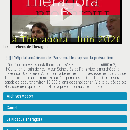
Les entretiens de Théragora
L'hôpital américain de Paris met le cap sur la prévention
Grâce à de nouvelles installations qui s'étendent sur près de 6000 m2,
l'hôpital américain de Neuilly sur Seine près de Paris vise le marché de la
prévention. Ce "Nouvel Américain" a bénéficié d'un investissement de plus de
100 millions d'euros en nouveaux équipements. Le Check-Up Center sera
capable d'assurer environ 15 000 bilans de santé par an. Visite guidée de cet
établissement qui entend mettre la prévention au coeur du soin.
Archives vidéos
Carnet
Le Kiosque Théragora