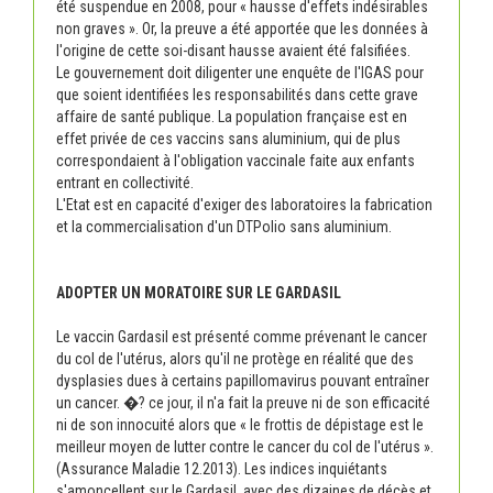
été suspendue en 2008, pour « hausse d'effets indésirables
non graves ». Or, la preuve a été apportée que les données à
l'origine de cette soi-disant hausse avaient été falsifiées.
Le gouvernement doit diligenter une enquête de l'IGAS pour
que soient identifiées les responsabilités dans cette grave
affaire de santé publique. La population française est en
effet privée de ces vaccins sans aluminium, qui de plus
correspondaient à l'obligation vaccinale faite aux enfants
entrant en collectivité.
L'Etat est en capacité d'exiger des laboratoires la fabrication
et la commercialisation d'un DTPolio sans aluminium.
ADOPTER UN MORATOIRE SUR LE GARDASIL
Le vaccin Gardasil est présenté comme prévenant le cancer
du col de l'utérus, alors qu'il ne protège en réalité que des
dysplasies dues à certains papillomavirus pouvant entraîner
un cancer. �? ce jour, il n'a fait la preuve ni de son efficacité
ni de son innocuité alors que « le frottis de dépistage est le
meilleur moyen de lutter contre le cancer du col de l'utérus ».
(Assurance Maladie 12.2013). Les indices inquiétants
s'amoncellent sur le Gardasil, avec des dizaines de décès et