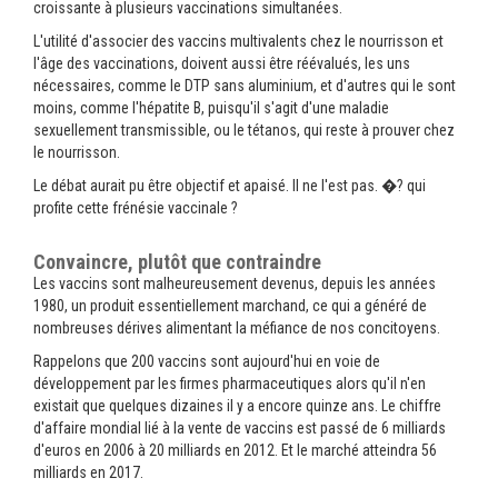
croissante à plusieurs vaccinations simultanées.
L'utilité d'associer des vaccins multivalents chez le nourrisson et
l'âge des vaccinations, doivent aussi être réévalués, les uns
nécessaires, comme le DTP sans aluminium, et d'autres qui le sont
moins, comme l'hépatite B, puisqu'il s'agit d'une maladie
sexuellement transmissible, ou le tétanos, qui reste à prouver chez
le nourrisson.
Le débat aurait pu être objectif et apaisé. Il ne l'est pas. �? qui
profite cette frénésie vaccinale ?
Convaincre, plutôt que contraindre
Les vaccins sont malheureusement devenus, depuis les années
1980, un produit essentiellement marchand, ce qui a généré de
nombreuses dérives alimentant la méfiance de nos concitoyens.
Rappelons que 200 vaccins sont aujourd'hui en voie de
développement par les firmes pharmaceutiques alors qu'il n'en
existait que quelques dizaines il y a encore quinze ans. Le chiffre
d'affaire mondial lié à la vente de vaccins est passé de 6 milliards
d'euros en 2006 à 20 milliards en 2012. Et le marché atteindra 56
milliards en 2017.