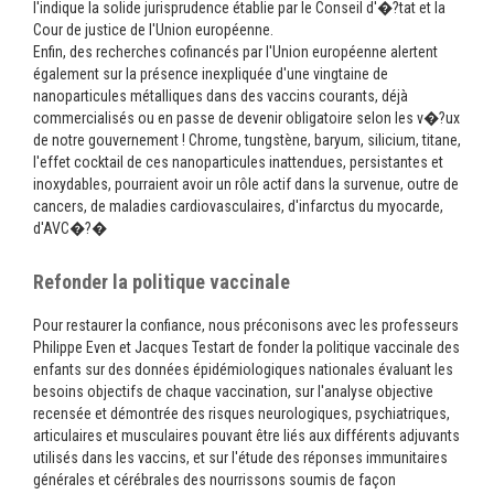
l'indique la solide jurisprudence établie par le Conseil d'�?tat et la
Cour de justice de l'Union européenne.
Enfin, des recherches cofinancés par l'Union européenne alertent
également sur la présence inexpliquée d'une vingtaine de
nanoparticules métalliques dans des vaccins courants, déjà
commercialisés ou en passe de devenir obligatoire selon les v�?ux
de notre gouvernement ! Chrome, tungstène, baryum, silicium, titane,
l'effet cocktail de ces nanoparticules inattendues, persistantes et
inoxydables, pourraient avoir un rôle actif dans la survenue, outre de
cancers, de maladies cardiovasculaires, d'infarctus du myocarde,
d'AVC�?�
Refonder la politique vaccinale
Pour restaurer la confiance, nous préconisons avec les professeurs
Philippe Even et Jacques Testart de fonder la politique vaccinale des
enfants sur des données épidémiologiques nationales évaluant les
besoins objectifs de chaque vaccination, sur l'analyse objective
recensée et démontrée des risques neurologiques, psychiatriques,
articulaires et musculaires pouvant être liés aux différents adjuvants
utilisés dans les vaccins, et sur l'étude des réponses immunitaires
générales et cérébrales des nourrissons soumis de façon