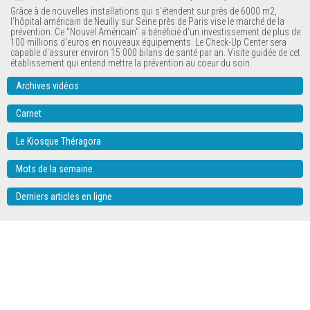
Grâce à de nouvelles installations qui s'étendent sur près de 6000 m2,
l'hôpital américain de Neuilly sur Seine près de Paris vise le marché de la
prévention. Ce "Nouvel Américain" a bénéficié d'un investissement de plus de
100 millions d'euros en nouveaux équipements. Le Check-Up Center sera
capable d'assurer environ 15 000 bilans de santé par an. Visite guidée de cet
établissement qui entend mettre la prévention au coeur du soin.
Archives vidéos
Carnet
Le Kiosque Théragora
Mots de la semaine
Derniers articles en ligne