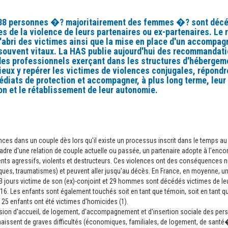
138 personnes �? majoritairement des femmes �? sont déc
es de la violence de leurs partenaires ou ex-partenaires. Le
 l'abri des victimes ainsi que la mise en place d'un accompa
souvent vitaux. La HAS publie aujourd'hui des recommandati
des professionnels exerçant dans les structures d'hébergeme
ieux y repérer les victimes de violences conjugales, répondr
diats de protection et accompagner, à plus long terme, leur
on et le rétablissement de leur autonomie.
ences dans un couple dès lors qu'il existe un processus inscrit dans le temps au
adre d'une relation de couple actuelle ou passée, un partenaire adopte à l'encon
s agressifs, violents et destructeurs. Ces violences ont des conséquences 
ques, traumatismes) et peuvent aller jusqu'au décès. En France, en moyenne, 
3 jours victime de son (ex)-conjoint et 29 hommes sont décédés victimes de leu
016. Les enfants sont également touchés soit en tant que témoin, soit en tant q
, 25 enfants ont été victimes d'homicides (1).
ssion d'accueil, de logement, d'accompagnement et d'insertion sociale des pe
naissent de graves difficultés (économiques, familiales, de logement, de santé�