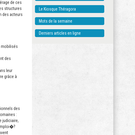
pérage de ces
es structures
Le Kiosque Théragora
on des acteurs
Mots de la semaine
Derniers articles en ligne
t mobilisés
ent des
ans leur
re grâce à
sionnels des
domaines :
 judiciaire,
'emploi�?
uvent