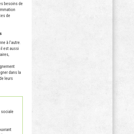
Les besoins de
rammation
ces de
es
ne à l'autre.
il est aussi
aires,
pagnement
agner dans la
de leurs
 sociale
ouvrant