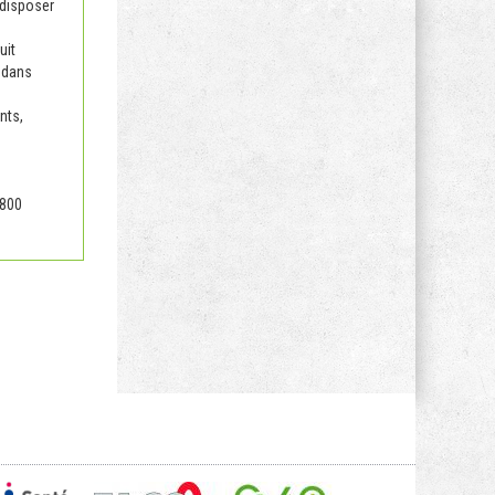
 disposer
uit
 dans
nts,
 800