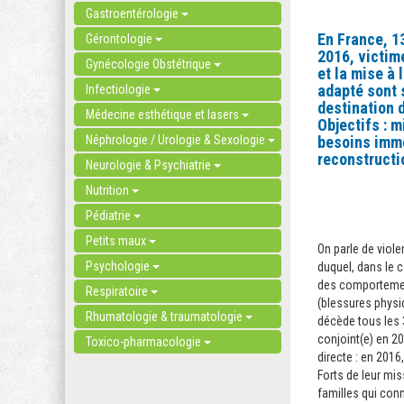
Gastroentérologie
En France, 
Gérontologie
2016, victim
Gynécologie Obstétrique
et la mise à
adapté sont 
Infectiologie
destination 
Médecine esthétique et lasers
Objectifs : m
Néphrologie / Urologie & Sexologie
besoins immé
reconstructi
Neurologie & Psychiatrie
Nutrition
Pédiatrie
Petits maux
On parle de viol
Psychologie
duquel, dans le c
des comportement
Respiratoire
(blessures physi
Rhumatologie & traumatologie
décède tous les 
conjoint(e) en 2
Toxico-pharmacologie
directe : en 2016
Forts de leur mi
familles qui con