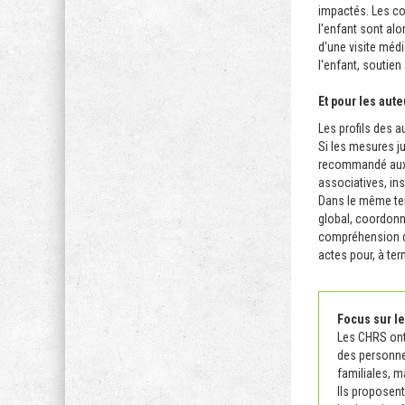
impactés. Les co
l'enfant sont al
d'une visite méd
l'enfant, soutien
Et pour les aute
Les profils des a
Si les mesures jud
recommandé aux CH
associatives, ins
Dans le même te
global, coordonn
compréhension de
actes pour, à te
Fo
cus sur l
Les CHRS ont 
des personne
familiales, m
Ils proposent