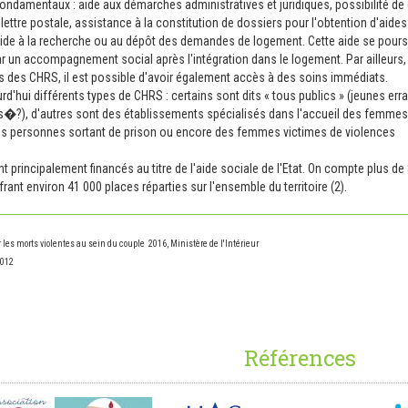
ondamentaux : aide aux démarches administratives et juridiques, possibilité de
 lettre postale, assistance à la constitution de dossiers pour l'obtention d'aides
 aide à la recherche ou au dépôt des demandes de logement. Cette aide se pours
r un accompagnement social après l'intégration dans le logement. Par ailleurs,
rs des CHRS, il est possible d'avoir également accès à des soins immédiats.
ourd'hui différents types de CHRS : certains sont dits « tous publics » (jeunes erra
s�?), d'autres sont des établissements spécialisés dans l'accueil des femmes
es personnes sortant de prison ou encore des femmes victimes de violences
 principalement financés au titre de l'aide sociale de l'Etat. On compte plus de
frant environ 41 000 places réparties sur l'ensemble du territoire (2).
 les morts violentes au sein du couple 2016, Ministère de l'Intérieur
2012
Références