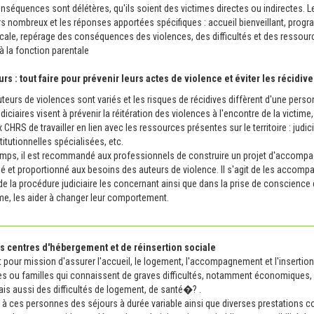
nséquences sont délétères, qu'iIs soient des victimes directes ou indirectes. 
ors nombreux et les réponses apportées spécifiques : accueil bienveillant, prog
icale, repérage des conséquences des violences, des difficultés et des ressour
 à la fonction parentale
urs : tout faire pour prévenir leurs actes de violence et éviter les récidiv
uteurs de violences sont variés et les risques de récidives diffèrent d'une person
iciaires visent à prévenir la réitération des violences à l'encontre de la victime, 
RS de travailler en lien avec les ressources présentes sur le territoire : judici
titutionnelles spécialisées, etc.
mps, il est recommandé aux professionnels de construire un projet d'accom
é et proportionné aux besoins des auteurs de violence. Il s'agit de les accomp
 la procédure judiciaire les concernant ainsi que dans la prise de conscience 
rme, les aider à changer leur comportement.
es centres d'hébergement et de réinsertion sociale
pour mission d'assurer l'accueil, le logement, l'accompagnement et l'insertion
s ou familles qui connaissent de graves difficultés, notamment économiques,
ais aussi des difficultés de logement, de santé�? .
 à ces personnes des séjours à durée variable ainsi que diverses prestations c