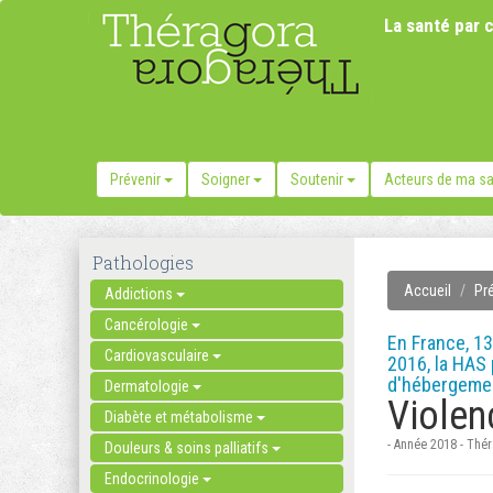
La santé par c
Prévenir
Soigner
Soutenir
Acteurs de ma s
Pathologies
Accueil
Pr
Addictions
Cancérologie
En France, 
Cardiovasculaire
2016, la HAS
d'hébergeme
Dermatologie
Violen
Diabète et métabolisme
- Année 2018 - Thé
Douleurs & soins palliatifs
Endocrinologie