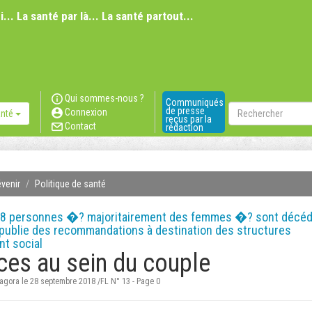
i... La santé par là... La santé partout...
Qui sommes-nous ?
Communiqués
Rechercher
de presse
Connexion
anté
reçus par la
Contact
rédaction
évenir
Politique de santé
138 personnes �? majoritairement des femmes �? sont décé
 publie des recommandations à destination des structures
nt social
ces au sein du couple
ragora le 28 septembre 2018 /FL N° 13 - Page 0