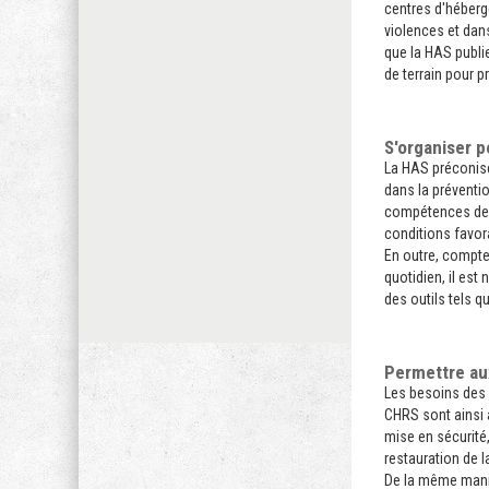
centres d'héberg
violences et dan
que la HAS publi
de terrain pour
S'organiser p
La HAS préconise 
dans la préventio
compétences des 
conditions favora
En outre, compte
quotidien, il es
des outils tels qu
Permettre aux
Les besoins des 
CHRS sont ainsi 
mise en sécurité,
restauration de 
De la même maniè