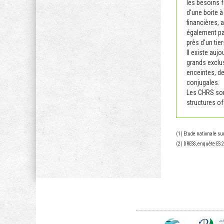
les besoins f
d'une boite à
financières,
également pa
près d'un tie
Il existe auj
grands exclu
enceintes, d
conjugales.
Les CHRS sont
structures of
(1) Etude nationale sur
(2) DRESS, enquête ES 