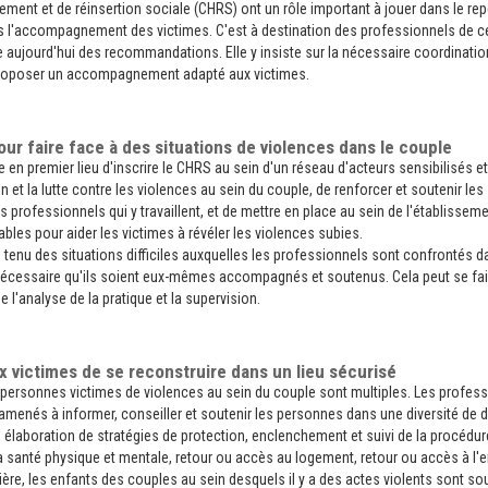
ement et de réinsertion sociale (CHRS) ont un rôle important à jouer dans le re
s l'accompagnement des victimes. C'est à destination des professionnels de c
e aujourd'hui des recommandations. Elle y insiste sur la nécessaire coordinati
 proposer un accompagnement adapté aux victimes.
our faire face à des situations de violences dans le couple
en premier lieu d'inscrire le CHRS au sein d'un réseau d'acteurs sensibilisés e
n et la lutte contre les violences au sein du couple, de renforcer et soutenir les
professionnels qui y travaillent, et de mettre en place au sein de l'établissem
bles pour aider les victimes à révéler les violences subies.
 tenu des situations difficiles auxquelles les professionnels sont confrontés d
t nécessaire qu'ils soient eux-mêmes accompagnés et soutenus. Cela peut se fai
e l'analyse de la pratique et la supervision.
 victimes de se reconstruire dans un lieu sécurisé
personnes victimes de violences au sein du couple sont multiples. Les profes
amenés à informer, conseiller et soutenir les personnes dans une diversité de 
 élaboration de stratégies de protection, enclenchement et suivi de la procédure
la santé physique et mentale, retour ou accès au logement, retour ou accès à l
re, les enfants des couples au sein desquels il y a des actes violents sont so