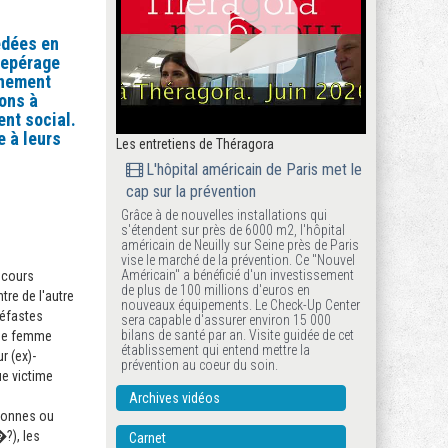
édées en
 repérage
gnement
ons à
nt social.
e à leurs
Les entretiens de Théragora
L'hôpital américain de Paris met le
cap sur la prévention
Grâce à de nouvelles installations qui
s'étendent sur près de 6000 m2, l'hôpital
américain de Neuilly sur Seine près de Paris
vise le marché de la prévention. Ce "Nouvel
Américain" a bénéficié d'un investissement
 cours
de plus de 100 millions d'euros en
tre de l'autre
nouveaux équipements. Le Check-Up Center
néfastes
sera capable d'assurer environ 15 000
bilans de santé par an. Visite guidée de cet
une femme
établissement qui entend mettre la
r (ex)-
prévention au coeur du soin.
ue victime
Archives vidéos
rsonnes ou
?), les
Carnet