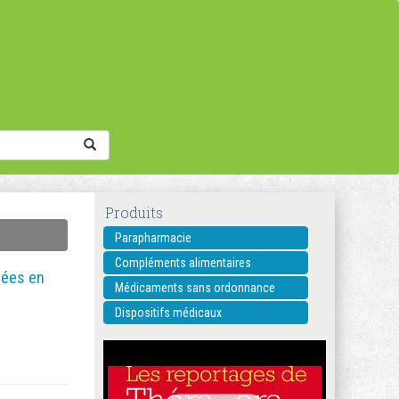
Produits
Parapharmacie
Compléments alimentaires
dées en
Médicaments sans ordonnance
Dispositifs médicaux