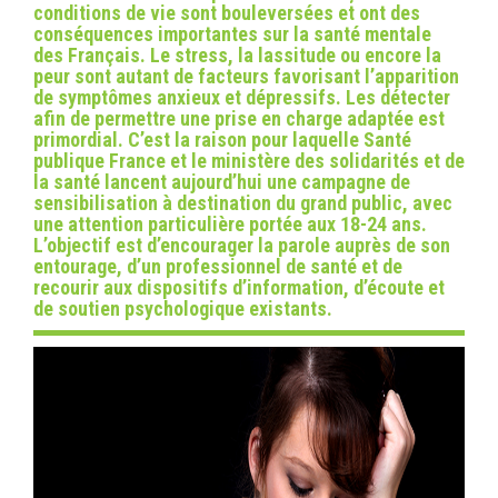
conditions de vie sont bouleversées et ont des
conséquences importantes sur la santé mentale
des Français. Le stress, la lassitude ou encore la
peur sont autant de facteurs favorisant l’apparition
de symptômes anxieux et dépressifs. Les détecter
afin de permettre une prise en charge adaptée est
primordial. C’est la raison pour laquelle Santé
publique France et le ministère des solidarités et de
la santé lancent aujourd’hui une campagne de
sensibilisation à destination du grand public, avec
une attention particulière portée aux 18-24 ans.
L’objectif est d’encourager la parole auprès de son
entourage, d’un professionnel de santé et de
recourir aux dispositifs d’information, d’écoute et
de soutien psychologique existants.