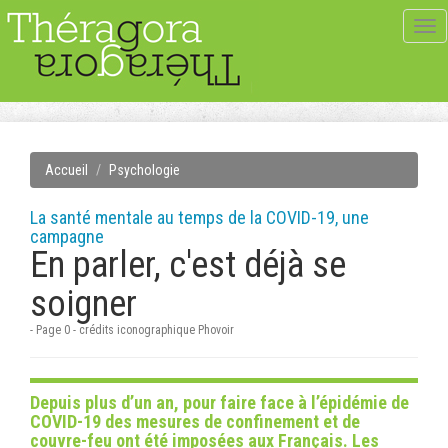
Tog
navi
Accueil
Psychologie
La santé mentale au temps de la COVID-19, une
campagne
En parler, c'est déjà se
soigner
- Page 0 - crédits iconographique Phovoir
Depuis plus d’un an, pour faire face à l’épidémie de
COVID-19 des mesures de confinement et de
couvre-feu ont été imposées aux Français. Les