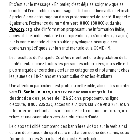
Et c’est sur le message « En parler, c’est déjà se soigner » que se
concluent l’ensemble des messages : le ton est bienveillant et invite
à parler à son entourage ou à son professionnel de santé. Il rappelle
également l’existence du
numéro vert 0 800 130 000
et du site
Psycom
.org
, site d’information proposant une information fiable,
accessible et indépendante (« comprendre » ; « s’orienter » ; « agir »)
sur la santé mentale et les troubles psychiques ainsi que des
contenus spécifiques sur la santé mentale et la COVID-19.
Les résultats de l’enquête CoviPrev montrent une dégradation de la
santé mentale chez toutes les personnes interrogées, mais elle est
plus marquée encore dans certaines catégories et notamment chez
les jeunes de 18-24 ans et en particulier chez les étudiants.
Une attention particulière est portée à cette cible, afin de les orienter
vers
Fil Santé Jeunes
, un service anonyme et gratuit à
destination des jeunes de 12 à 25 ans
, proposant une ligne
d’écoute,
0 800 235 236
, accessible 7 jours sur 7 de 9h à 23h, et
un
site internet
mettant à disposition de l’information,
un forum
,
un
tchat
, et une orientation vers des structures d’aide.
Le dispositif ciblé comprend des bannières vidéos sur le web ainsi
qu’une déclinaison du spot radio mettant en scène deux amis, sous
forme de stories Snapchat et de posts Facebook.