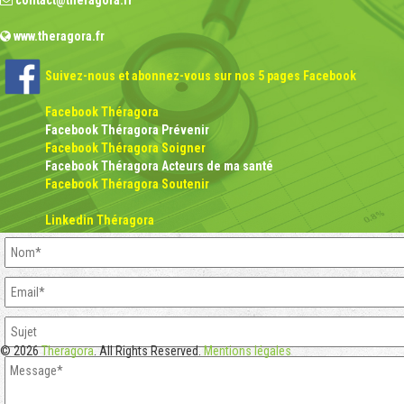
contact@theragora.fr
www.theragora.fr
Suivez-nous et abonnez-vous sur nos 5 pages Facebook
Facebook Théragora
Facebook Théragora Prévenir
Facebook Théragora Soigner
Facebook Théragora Acteurs de ma santé
Facebook Théragora Soutenir
Linkedin Théragora
© 2026
Theragora
. All Rights Reserved.
Mentions légales