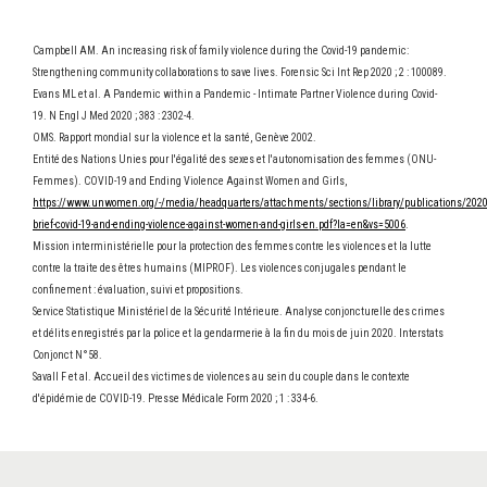
Campbell AM. An increasing risk of family violence during the Covid-19 pandemic:
Strengthening community collaborations to save lives.
Forensic Sci Int Rep
2020 ; 2 : 100089.
Evans ML et al. A Pandemic within a Pandemic - Intimate Partner Violence during Covid-
19.
N Engl J Med
2020 ; 383 : 2302-4.
OMS. Rapport mondial sur la violence et la santé, Genève 2002.
Entité des Nations Unies pour l'égalité des sexes et l'autonomisation des femmes (ONU-
Femmes). COVID-19 and Ending Violence Against Women and Girls,
https://www.unwomen.org/-/media/headquarters/attachments/sections/library/publications/2020
brief-covid-19-and-ending-violence-against-women-and-girls-en.pdf?la=en&vs=5006
.
Mission interministérielle pour la protection des femmes contre les violences et la lutte
contre la traite des êtres humains (MIPROF). Les violences conjugales pendant le
confinement : évaluation, suivi et propositions.
Service Statistique Ministériel de la Sécurité Intérieure. Analyse conjoncturelle des crimes
et délits enregistrés par la police et la gendarmerie à la fin du mois de juin 2020.
Interstats
Conjonct N°58
.
Savall F et al. Accueil des victimes de violences au sein du couple dans le contexte
d'épidémie de COVID-19.
Presse Médicale Form
2020 ; 1 : 334-6.