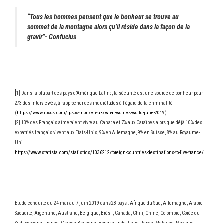
“
Tous les hommes pensent que le bonheur se trouve au
sommet de la montagne alors qu’il réside dans la façon de la
gravir
”- Confucius
[
1] Dans la plupart des pays d’Amérique Latine, la sécurité est une source de bonheur pour
2/3 des interviewés, à rapprocher des inquiétudes à l’égard de la criminalité
(
https://www.ipsos.com/ipsos-mori/en-uk/what-worries-world-june-2019
)
[2] 13% des Français aimeraient vivre au Canada et 7% aux Caraïbes alors que déjà 10% des
expatriés français vivent aux Etats-Unis, 9% en Allemagne, 9% en Suisse, 8% au Royaume-
Uni.
https://www.statista.com/statistics/1036212/foreign-countries-destinations-to-live-france/
Etude conduite du 24 mai au 7 juin 2019 dans 28 pays : Afrique du Sud, Allemagne, Arabie
Saoudite, Argentine, Australie, Belgique, Brésil, Canada, Chili, Chine, Colombie, Corée du
Sud, Espagne, France, Grande-Bretagne, Hongrie, Inde, Italie, Japon, Malaisie, Mexique,