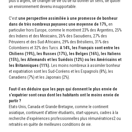
plus d’argent, de changer de vie ou de lui donner un sens, de quitter
un environnement devenu insupportable.
C’est
une perspective assimilée à
une promesse de bonheur
dans de très nombreux pays
avec une moyenne de 17%,
en
particulier hors Europe, comme le montrent 23% des Argentins, 25%
des Indiens et des Mexicains, 26% des Saoudiens, 27% des
Péruviens et des Sud-Africains, 29% des Brésiliens, 31% des
Colombiens et 32% des Turcs.
A 14%, les Français sont entre les
Chiliens (19%), les Russes (17%), les Belges (16%), les Italiens
(15%), les Allemands et les Suédois (12%) ou les Américains et
les Britanniques (11%).
Les moins nombreux à assimiler bonheur
et expatriation sont les Sud-Coréens et les Espagnols (8%), les
Canadiens (7%) et les Japonais (2%).
Faut-il en déduire que les pays qui donnent le plus envie de
s’expatrier sont ceux dont les habitants ont le moins envie de
partir ?
Etats-Unis, Canada et Grande-Bretagne, comme le continent
asiatique, continuent d’attirer étudiants, start-uppeurs, cadres à la
recherche d’expériences professionnelles plus rémunératrices2 ou
retraités en quête de meilleures conditions de vie.