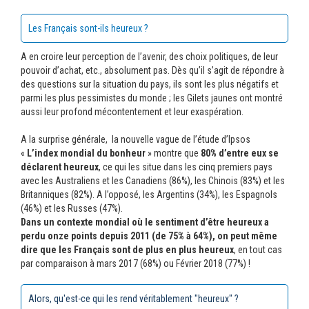
Les Français sont-ils heureux ?
A en croire leur perception de l’avenir, des choix politiques, de leur
pouvoir d’achat, etc., absolument pas. Dès qu’il s’agit de répondre à
des questions sur la situation du pays, ils sont les plus négatifs et
parmi les plus pessimistes du monde ; les Gilets jaunes ont montré
aussi leur profond mécontentement et leur exaspération.
A la surprise générale, la nouvelle vague de l’étude d’Ipsos
«
L’index mondial du bonheur
» montre que
80% d’entre eux se
déclarent heureux
, ce qui les situe dans les cinq premiers pays
avec les Australiens et les Canadiens (86%), les Chinois (83%) et les
Britanniques (82%). A l’opposé, les Argentins (34%), les Espagnols
(46%) et les Russes (47%).
Dans un contexte mondial où le sentiment d’être heureux a
perdu onze points depuis 2011 (de 75% à 64%), on peut même
dire
que les Français sont de plus en plus heureux
, en tout cas
par comparaison à mars 2017 (68%) ou Février 2018 (77%) !
Alors, qu'est-ce qui les rend véritablement "heureux" ?