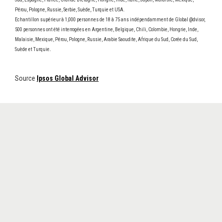
Pérou, Pologne, Russie, Serbie, Suède, Turquie et USA.
Echantillon supérieur à 1,000 personnes de 18 à 75 ans indépendamment de Global @dvisor,
500 personnes ont été interrogées en Argentine, Belgique, Chili, Colombie, Hongrie, Inde,
Malaisie, Mexique, Pérou, Pologne, Russie, Arabie Saoudite, Afrique du Sud, Corée du Sud,
.
Suède et Turquie
Source
Ipsos Global Advisor