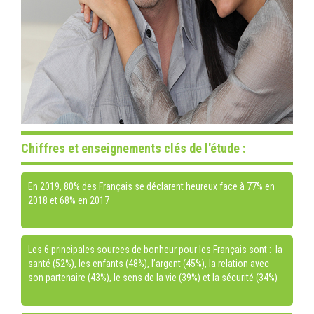
Chiffres et enseignements clés de l'étude :
En 2019, 80% des Français se déclarent heureux face à 77% en
2018 et 68% en 2017
Les 6 principales sources de bonheur pour les Français sont : la
santé (52%), les enfants (48%), l’argent (45%), la relation avec
son partenaire (43%), le sens de la vie (39%) et la sécurité (34%)