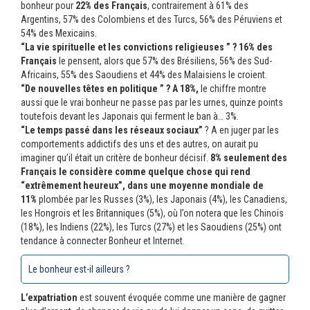
bonheur pour
22% des Français
, contrairement à 61% des
Argentins, 57% des Colombiens et des Turcs, 56% des Péruviens et
54% des Mexicains.
“La vie spirituelle et les convictions religieuses ” ? 16% des
Français
le pensent, alors que 57% des Brésiliens, 56% des Sud-
Africains, 55% des Saoudiens et 44% des Malaisiens le croient.
“De nouvelles têtes en politique ” ? A 18%,
le chiffre montre
aussi que le vrai bonheur ne passe pas par les urnes, quinze points
toutefois devant les Japonais qui ferment le ban à… 3%.
“Le temps passé dans les réseaux sociaux”
? A en juger par les
comportements addictifs des uns et des autres, on aurait pu
imaginer qu’il était un critère de bonheur décisif.
8% seulement des
Français le considère comme quelque chose qui rend
“extrêmement heureux”, dans une moyenne mondiale de
11%
plombée par les Russes (3%), les Japonais (4%), les Canadiens,
les Hongrois et les Britanniques (5%), où l’on notera que les Chinois
(18%), les Indiens (22%), les Turcs (27%) et les Saoudiens (25%) ont
tendance à connecter Bonheur et Internet.
Le bonheur est-il ailleurs ?
L’expatriation
est souvent évoquée comme une manière de gagner