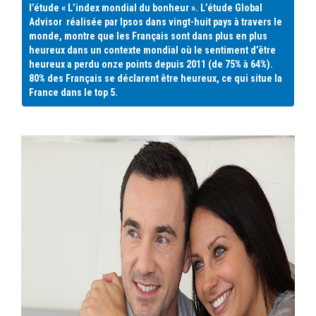
l’étude « L’index mondial du bonheur ». L’étude Global
Advisor réalisée par Ipsos dans vingt-huit pays à travers le
monde, montre que les Français sont dans plus en plus
heureux dans un contexte mondial où le sentiment d’être
heureux a perdu onze points depuis 2011 (de 75% à 64%).
80% des Français se déclarent être heureux, ce qui situe la
France dans le top 5.