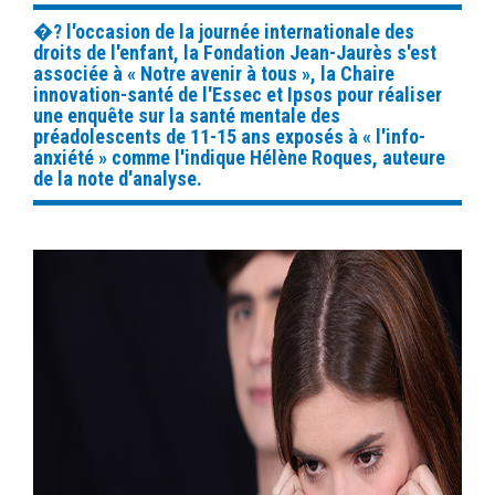
�? l'occasion de la journée internationale des
droits de l'enfant, la Fondation Jean-Jaurès s'est
associée à « Notre avenir à tous », la Chaire
innovation-santé de l'Essec et Ipsos pour réaliser
une enquête sur la santé mentale des
préadolescents de 11-15 ans exposés à « l'info-
anxiété » comme l'indique Hélène Roques, auteure
de la note d'analyse.