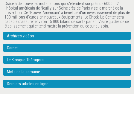
Grâce à de nouvelles installations qui s'étendent sur près de 6000 m2,
l'hôpital américain de Neuilly sur Seine près de Paris vise le marché de la
prévention. Ce "Nouvel Américain" a bénéficié d'un investissement de plus de
100 millions d'euros en nouveaux équipements. Le Check-Up Center sera
capable d'assurer environ 15 000 bilans de santé par an. Visite guidée de cet
établissement qui entend mettre la prévention au coeur du soin.
Archives vidéos
Carnet
Le Kiosque Théragora
Mots de la semaine
Derniers articles en ligne