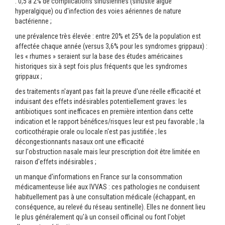
: 0,5 à 2% de complications sinusiennes (sinusite aiguë
hyperalgique) ou d'infection des voies aériennes de nature
bactérienne ;
une prévalence très élevée : entre 20% et 25% de la population est
affectée chaque année (versus 3,6% pour les syndromes grippaux) :
les « rhumes » seraient sur la base des études américaines
historiques six à sept fois plus fréquents que les syndromes
grippaux ;
des traitements n'ayant pas fait la preuve d'une réelle efficacité et
induisant des effets indésirables potentiellement graves: les
antibiotiques sont inefficaces en première intention dans cette
indication et le rapport bénéfices/risques leur est peu favorable ; la
corticothérapie orale ou locale n'est pas justifiée ; les
décongestionnants nasaux ont une efficacité
sur l'obstruction nasale mais leur prescription doit être limitée en
raison d'effets indésirables ;
un manque d'informations en France sur la consommation
médicamenteuse liée aux IVVAS : ces pathologies ne conduisent
habituellement pas à une consultation médicale (échappant, en
conséquence, au relevé du réseau sentinelle). Elles ne donnent lieu
le plus généralement qu'à un conseil officinal ou font l'objet