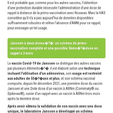
Il est probable que, comme pour les autres vaccins, l'obtention
d'une protection durable nécessite l'administration d'une dose de
rappel à distance de la primo-vaccination avec Novavax. Mais la HAS
considère qu'il n'y a pas aujourd'hui de données disponibles
suffisamment robustes et relève l'absence d'AMM pour ce rappel,
pour envisager un tel usage.
Janssen à deux doses
�?�
: un schéma de primo-
vaccination complété et une possible 3ème
�?�
dose en
rappel à 3 mois
Le
vaccin Covid-19 de Janssen
se distingue des autres vaccins
par plusieurs éléments�?�: il est élaboré selon une
technique
incluant l'utilisation d'un adénovirus
, son
usage est restreint
aux adultes de 55
�?�
ans et plus
, et son schéma vaccinal
comporte, depuis fin décembre 2021, une première dose du vaccin
Janssen et une 2nde dose d'un vaccin à ARNm (Comirnaty® ou
Spikevax®), suivie d'un rappel avec un vaccin à ARNm trois mois
après la dernière dose.
Après avoir obtenu la validation de son vaccin avec une dose
unique, le laboratoire Janssen a développé un schéma