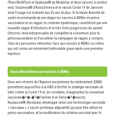
Pfizer/BioNTech et Spikevax® de Moderna, et deux vaccins à vecteur
viral, Vaxzevria® d'AstraZeneca et le vaccin Covid-19 de Janssen
dont l'usage est restreint aux 55 ans et plus. Si la Haute Autorité de
santé recommande de priv ilégier les vaccins à ARNm en primo-
vaccination et en rappel, le contexte épidémique, caractérisé par une
nouvelle vague d'infections et la très forte progression du variant
Omicron, rend indispensable de compléter la couverture pour la
primovaccination et d'accélérer la campagne de rappel, y compris
chez les personnes réticentes face aux vaccins à ARNm ou celles
qui ont connu un évènement indésirable grave après une première
injection.
Deux alternatives aux vaccins à ARNm
Deux avis récents de l'Agence européenne du médicament (EMA)
permettent aujourd'hui à la HAS d'étoffer la stratégie vaccinale de
lutte contre la Covid-19 et, en corollaire, d'augmenter la couverture
vaccinale�?�:�?�l'arrivée d'un 5ème�?�vaccin,
Nuvaxovid® (Novavax), développé selon une technologie vaccinale
« classique », ( vaccin protéique adjuvanté) qui peut être utilisé en
primo-vaccination, et la modification du schéma vaccinal avec le