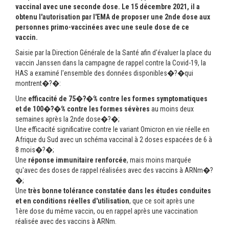
vaccinal avec une seconde dose. Le 15 décembre 2021, il a
obtenu l'autorisation par l'EMA de proposer une 2nde dose aux
personnes primo-vaccinées avec une seule dose de ce
vaccin.
Saisie par la Direction Générale de la Santé afin d'évaluer la place du
vaccin Janssen dans la campagne de rappel contre la Covid-19, la
HAS a examiné l'ensemble des données disponibles�?�qui
montrent�?�:
Une
efficacité de 75
�?�
% contre les formes symptomatiques
et de 100
�?�
% contre les formes sévères
au moins deux
semaines après la 2nde dose�?�;
Une efficacité significative contre le variant Omicron en vie réelle en
Afrique du Sud avec un schéma vaccinal à 2 doses espacées de 6 à
8 mois�?�;
Une
réponse immunitaire renforcée
, mais moins marquée
qu'avec des doses de rappel réalisées avec des vaccins à ARNm�?
�;
Une
très bonne tolérance constatée dans les études conduites
et en conditions réelles d'utilisation
, que ce soit après une
1ère dose du même vaccin, ou en rappel après une vaccination
réalisée avec des vaccins à ARNm.