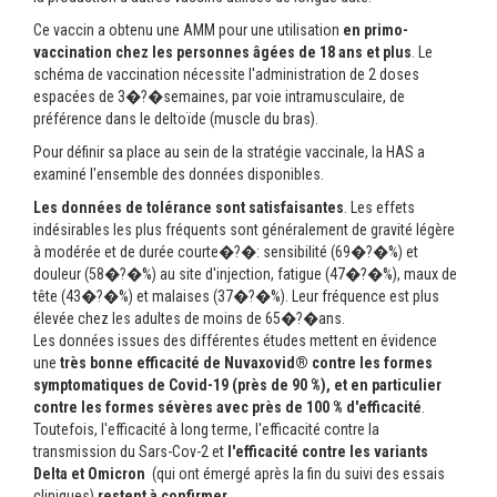
Ce vaccin a obtenu une AMM pour une utilisation
en primo-
vaccination chez les personnes âgées de 18 ans et plus
. Le
schéma de vaccination nécessite l'administration de 2 doses
espacées de 3�?�semaines, par voie intramusculaire, de
préférence dans le deltoïde (muscle du bras).
Pour définir sa place au sein de la stratégie vaccinale, la HAS a
examiné l'ensemble des données disponibles.
Les données de tolérance sont satisfaisantes
. Les effets
indésirables les plus fréquents sont généralement de gravité légère
à modérée et de durée courte�?�: sensibilité (69�?�%) et
douleur (58�?�%) au site d'injection, fatigue (47�?�%), maux de
tête (43�?�%) et malaises (37�?�%). Leur fréquence est plus
élevée chez les adultes de moins de 65�?�ans.
Les données issues des différentes études mettent en évidence
une
très bonne
efficacité de Nuvaxovid® contre les formes
symptomatiques de Covid-19 (près de 90 %), et en particulier
contre les formes sévères avec près de 100 % d'efficacité
.
Toutefois, l'efficacité à long terme, l'efficacité contre la
transmission du Sars-Cov-2 et
l'efficacité contre les variants
Delta et Omicron
(qui ont émergé après la fin du suivi des essais
cliniques)
restent à confirmer
.