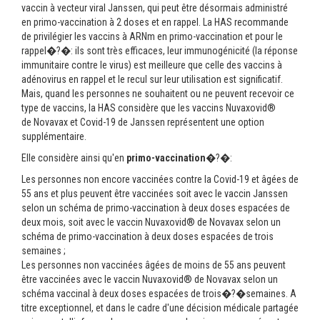
vaccin à vecteur viral Janssen, qui peut être désormais administré
en primo-vaccination à 2 doses et en rappel. La HAS recommande
de privilégier les vaccins à ARNm en primo-vaccination et pour le
rappel�?�: ils sont très efficaces, leur immunogénicité (la réponse
immunitaire contre le virus) est meilleure que celle des vaccins à
adénovirus en rappel et le recul sur leur utilisation est significatif.
Mais, quand les personnes ne souhaitent ou ne peuvent recevoir ce
type de vaccins, la HAS considère que les vaccins Nuvaxovid®
de Novavax et Covid-19 de Janssen représentent une option
supplémentaire.
Elle considère ainsi qu'en
primo-vaccination
�?�:
Les personnes non encore vaccinées contre la Covid-19 et âgées de
55 ans et plus peuvent être vaccinées soit avec le vaccin Janssen
selon un schéma de primo-vaccination à deux doses espacées de
deux mois, soit avec le vaccin Nuvaxovid® de Novavax selon un
schéma de primo-vaccination à deux doses espacées de trois
semaines ;
Les personnes non vaccinées âgées de moins de 55 ans peuvent
être vaccinées avec le vaccin Nuvaxovid® de Novavax selon un
schéma vaccinal à deux doses espacées de trois�?�semaines. A
titre exceptionnel, et dans le cadre d'une décision médicale partagée