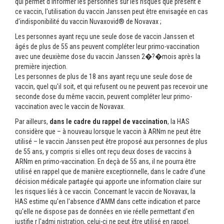
qui permet d'informer les personnes sur les risques que présent e
ce vaccin, l'utilisation du vaccin Janssen peut être envisagée en cas
d'indisponibilité du vaccin Nuvaxovid® de Novavax ;
Les personnes ayant reçu une seule dose de vaccin Janssen et
âgés de plus de 55 ans peuvent compléter leur primo-vaccination
avec une deuxième dose du vaccin Janssen 2�?�mois après la
première injection.
Les personnes de plus de 18 ans ayant reçu une seule dose de
vaccin, quel qu'il soit, et qui refusent ou ne peuvent pas recevoir une
seconde dose du même vaccin, peuvent compléter leur primo-
vaccination avec le vaccin de Novavax.
Par ailleurs,
dans le cadre du rappel de vaccination
, la HAS
considère que – à nouveau lorsque le vaccin à ARNm ne peut être
utilisé – le vaccin Janssen peut être proposé aux personnes de plus
de 55 ans, y compris si elles ont reçu deux doses de vaccins à
ARNm en primo-vaccination. En deçà de 55 ans, il ne pourra être
utilisé en rappel que de manière exceptionnelle, dans le cadre d'une
décision médicale partagée qui apporte une information claire sur
les risques liés à ce vaccin. Concernant le vaccin de Novavax, la
HAS estime qu'en l'absence d'AMM dans cette indication et parce
qu'elle ne dispose pas de données en vie réelle permettant d'en
justifie r l'admi nistration, celui-ci ne peut être utilisé en rappel.