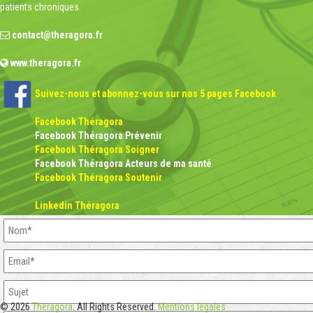
patients chroniques.
contact@theragora.fr
www.theragora.fr
Suivez-nous et abonnez-vous sur nos 5 pages Facebook
Facebook Théragora
Facebook Théragora Prévenir
Facebook Théragora Soigner
Facebook Théragora Acteurs de ma santé
Facebook Théragora Soutenir
Linkedin Théragora
© 2026
Theragora
. All Rights Reserved.
Mentions légales