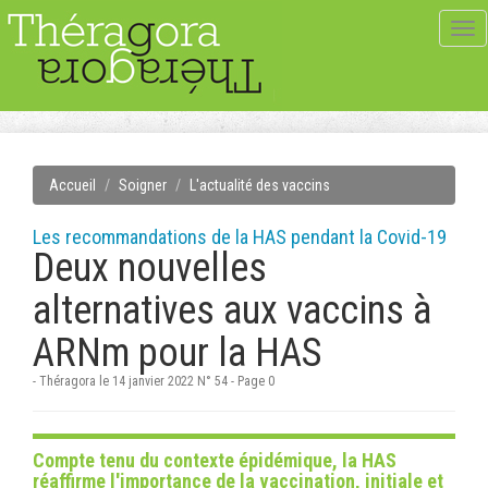
Tog
navi
Accueil
Soigner
L'actualité des vaccins
Les recommandations de la HAS pendant la Covid-19
Deux nouvelles
alternatives aux vaccins à
ARNm pour la HAS
- Théragora le 14 janvier 2022 N° 54 - Page 0
Compte tenu du contexte épidémique, la HAS
réaffirme l'importance de la vaccination, initiale et