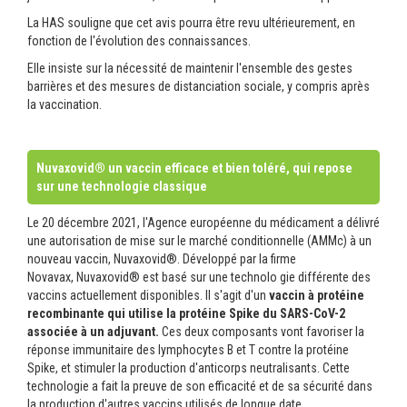
La HAS souligne que cet avis pourra être revu ultérieurement, en
fonction de l'évolution des connaissances.
Elle insiste sur la nécessité de maintenir l'ensemble des gestes
barrières et des mesures de distanciation sociale, y compris après
la vaccination.
Nuvaxovid® un vaccin efficace et bien toléré, qui repose
sur une technologie classique
Le 20 décembre 2021, l'Agence européenne du médicament a délivré
une autorisation de mise sur le marché conditionnelle (AMMc) à un
nouveau vaccin, Nuvaxovid®. Développé par la firme
Novavax, Nuvaxovid® est basé sur une technolo gie différente des
vaccins actuellement disponibles. Il s'agit d'un
vaccin à protéine
recombinante qui utilise la protéine Spike du SARS-CoV-2
associée à un adjuvant.
Ces deux composants vont favoriser la
réponse immunitaire des lymphocytes B et T contre la protéine
Spike, et stimuler la production d'anticorps neutralisants. Cette
technologie a fait la preuve de son efficacité et de sa sécurité dans
la production d'autres vaccins utilisés de longue date.