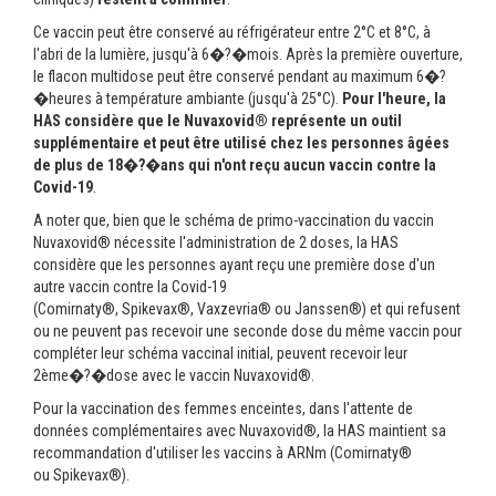
Ce vaccin peut être conservé au réfrigérateur entre 2°C et 8°C, à
l'abri de la lumière, jusqu'à 6�?�mois. Après la première ouverture,
le flacon multidose peut être conservé pendant au maximum 6�?
�heures à température ambiante (jusqu'à 25°C).
Pour l'heure, la
HAS considère que le Nuvaxovid® représente un outil
supplémentaire et peut être utilisé chez les personnes âgées
de plus de 18
�?�
ans qui n'ont reçu aucun vaccin contre la
Covid-19
.
A noter que, bien que le schéma de primo-vaccination du vaccin
Nuvaxovid® nécessite l'administration de 2 doses, la HAS
considère que les personnes ayant reçu une première dose d'un
autre vaccin contre la Covid-19
(Comirnaty®, Spikevax®, Vaxzevria® ou Janssen®) et qui refusent
ou ne peuvent pas recevoir une seconde dose du même vaccin pour
compléter leur schéma vaccinal initial, peuvent recevoir leur
2ème�?�dose avec le vaccin Nuvaxovid®.
Pour la vaccination des femmes enceintes, dans l'attente de
données complémentaires avec Nuvaxovid®, la HAS maintient sa
recommandation d'utiliser les vaccins à ARNm (Comirnaty®
ou Spikevax®).