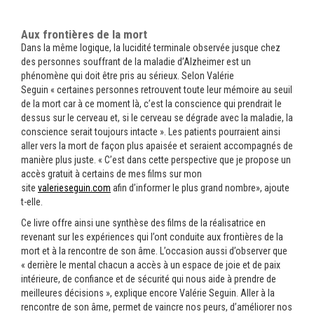
Aux frontières de la mort
Dans la même logique, la lucidité terminale observée jusque chez
des personnes souffrant de la maladie d’Alzheimer est un
phénomène qui doit être pris au sérieux. Selon Valérie
Seguin « certaines personnes retrouvent toute leur mémoire au seuil
de la mort car à ce moment là, c’est la conscience qui prendrait le
dessus sur le cerveau et, si le cerveau se dégrade avec la maladie, la
conscience serait toujours intacte ». Les patients pourraient ainsi
aller vers la mort de façon plus apaisée et seraient accompagnés de
manière plus juste. « C’est dans cette perspective que je propose un
accès gratuit à certains de mes films sur mon
site
valerieseguin.com
afin d’informer le plus grand nombre», ajoute
t-elle.
Ce livre offre ainsi une synthèse des films de la réalisatrice en
revenant sur les expériences qui l’ont conduite aux frontières de la
mort et à la rencontre de son âme. L’occasion aussi d’observer que
« derrière le mental chacun a accès à un espace de joie et de paix
intérieure, de confiance et de sécurité qui nous aide à prendre de
meilleures décisions », explique encore Valérie Seguin. Aller à la
rencontre de son âme, permet de vaincre nos peurs, d’améliorer nos