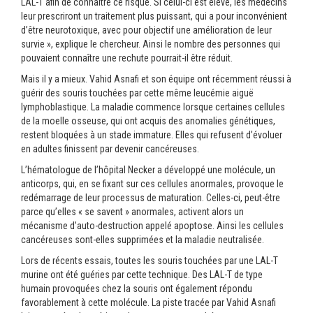
LAL-T afin de connaître ce risque. Si celui-ci est élevé, les médecins
leur prescriront un traitement plus puissant, qui a pour inconvénient
d’être neurotoxique, avec pour objectif une amélioration de leur
survie », explique le chercheur. Ainsi le nombre des personnes qui
pouvaient connaître une rechute pourrait-il être réduit.
Mais il y a mieux. Vahid Asnafi et son équipe ont récemment réussi à
guérir des souris touchées par cette même leucémie aiguë
lymphoblastique. La maladie commence lorsque certaines cellules
de la moelle osseuse, qui ont acquis des anomalies génétiques,
restent bloquées à un stade immature. Elles qui refusent d’évoluer
en adultes finissent par devenir cancéreuses.
L’hématologue de l’hôpital Necker a développé une molécule, un
anticorps, qui, en se fixant sur ces cellules anormales, provoque le
redémarrage de leur processus de maturation. Celles-ci, peut-être
parce qu’elles « se savent » anormales, activent alors un
mécanisme d’auto-destruction appelé apoptose. Ainsi les cellules
cancéreuses sont-elles supprimées et la maladie neutralisée.
Lors de récents essais, toutes les souris touchées par une LAL-T
murine ont été guéries par cette technique. Des LAL-T de type
humain provoquées chez la souris ont également répondu
favorablement à cette molécule. La piste tracée par Vahid Asnafi