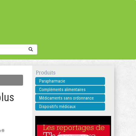
Produits
Parapharmacie
Compléments alimentaires
plus
Médicaments sans ordonnance
Dispositifs médicaux
ier®