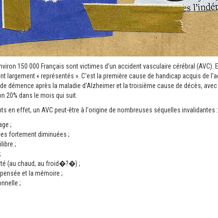
viron 150 000 Français sont victimes d'un accident vasculaire cérébral (AVC). E
ont largement « représentés ». C'est la première cause de handicap acquis de l'ad
e démence après la maladie d'Alzheimer et la troisième cause de décès, avec 
on 20% dans le mois qui suit.
ts en effet, un AVC peut-être à l'origine de nombreuses séquelles invalidantes :
age ;
es fortement diminuées ;
libre ;
;
lité (au chaud, au froid�?�) ;
a pensée et la mémoire ;
onnelle ;