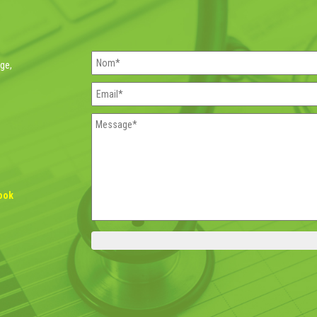
rge,
ook