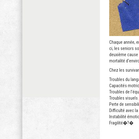
Chaque année, en
ci, les seniors s
deuxième cause d
mortalité d'envir
Chez les survivan
Troubles du lang
Capacités motric
Troubles de l'équi
Troubles visuels 
Perte de sensibi
Difficulté avec l
Instabilité émoti
Fragilité�?�