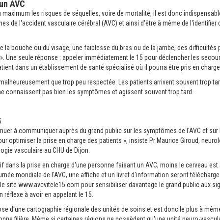
 un AVC
u maximum les risques de séquelles, voire de mortalité, il est donc indispensabl
nes de l'accident vasculaire cérébral (AVC) et ainsi d'être à même de l'identifier
e la bouche ou du visage, une faiblesse du bras ou de la jambe, des difficultés 
 Une seule réponse : appeler immédiatement le 15 pour déclencher les secour
tient dans un établissement de santé spécialisé où il pourra être pris en charg
 malheureusement que trop peu respectée. Les patients arrivent souvent trop tard
ne connaissent pas bien les symptômes et agissent souvent trop tard.
5
tinuer à communiquer auprès du grand public sur les symptômes de l'AVC et sur 
our optimiser la prise en charge des patients », insiste Pr Maurice Giroud, neuro
logie vasculaire au CHU de Dijon.
tif dans la prise en charge d'une personne faisant un AVC, moins le cerveau es
urnée mondiale de l'AVC, une affiche et un livret d'information seront télécharg
 le site www.avcvitele15.com pour sensibiliser davantage le grand public aux sig
n réflexe à avoir en appelant le 15.
ose d'une cartographie régionale des unités de soins et est donc le plus à même
onne filière. Même si certaines régions ne possèdent qu'une unité neuro-vascula