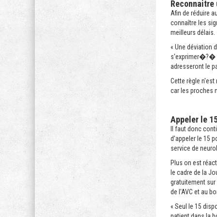
Reconnaitre
Afin de réduire a
connaître les sig
meilleurs délais.
« Une déviation d
s'exprimer�?� ».
adresseront le pa
Cette règle n'est
car les proches 
Appeler le 1
Il faut donc con
d'appeler le 15 p
service de neuro
Plus on est réac
le cadre de la Jo
gratuitement sur
de l'AVC et au bo
« Seul le 15 disp
patient dans la b