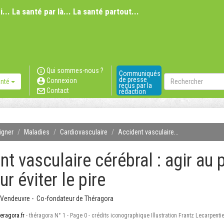
i... La santé par là... La santé partout...
Qui sommes-nous ?
Communiqués
Rechercher
de presse
Connexion
anté
reçus par la
Contact
rédaction
igner
Maladies
Cardiovasculaire
Accident vasculaire...
nt vasculaire cérébral : agir au 
ur éviter le pire
Vendeuvre - Co-fondateur de Théragora
eragora.fr
- théragora N° 1 - Page 0 - crédits iconographique Illustration Frantz Lecarpent