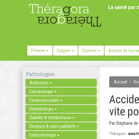
La santé par c
Prévenir
Soigner
Soutenir
Acteurs de ma s
Pathologies
Accueil
So
Addictions
Cancérologie
Accide
Cardiovasculaire
vite po
Dermatologie
Diabète et métabolisme
Par
Stéphane de 
Douleurs & soins palliatifs
Théragora -
www.th
Endocrinologie