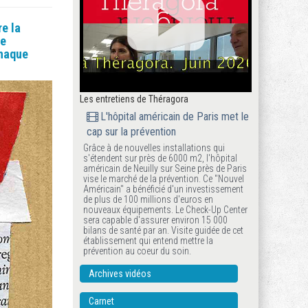
e la
ne
haque
Les entretiens de Théragora
L'hôpital américain de Paris met le
cap sur la prévention
Grâce à de nouvelles installations qui
s'étendent sur près de 6000 m2, l'hôpital
américain de Neuilly sur Seine près de Paris
vise le marché de la prévention. Ce "Nouvel
Américain" a bénéficié d'un investissement
de plus de 100 millions d'euros en
nouveaux équipements. Le Check-Up Center
sera capable d'assurer environ 15 000
bilans de santé par an. Visite guidée de cet
établissement qui entend mettre la
prévention au coeur du soin.
Archives vidéos
Carnet