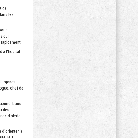
e de
 dans les
pour
s qui
e rapidement.
 à l'hôpital
l'urgence
logue, chef de
t abîmé. Dans
eables
nes d'alerte
 d'orienter le
ire, le 15