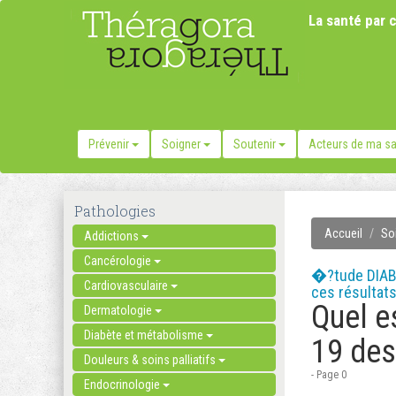
La santé par c
Prévenir
Soigner
Soutenir
Acteurs de ma s
Pathologies
Accueil
So
Addictions
Cancérologie
�?tude DIAB�
Cardiovasculaire
ces résultats
Quel e
Dermatologie
Diabète et métabolisme
19 des
Douleurs & soins palliatifs
- Page 0
Endocrinologie