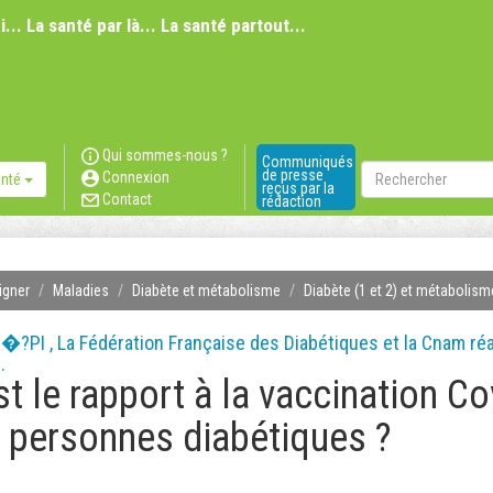
i... La santé par là... La santé partout...
Qui sommes-nous ?
Communiqués
Rechercher
de presse
Connexion
anté
reçus par la
Contact
rédaction
igner
Maladies
Diabète et métabolisme
Diabète (1 et 2) et métabolism
?PI , La Fédération Française des Diabétiques et la Cnam ré
.
st le rapport à la vaccination Co
 personnes diabétiques ?