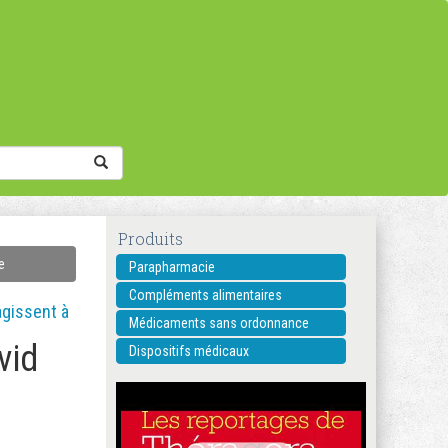
Produits
e
Parapharmacie
Compléments alimentaires
agissent à
Médicaments sans ordonnance
vid
Dispositifs médicaux