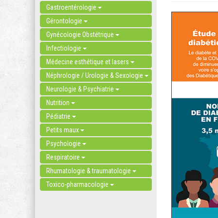
Gastroentérologie
Gérontologie
Gynécologie Obstétrique
Infectiologie
Médecine esthétique et lasers
Néphrologie / Urologie & Sexologie
Neurologie & Psychiatrie
Nutrition
Pédiatrie
Petits maux
Psychologie
Respiratoire
Rhumatologie & traumatologie
Toxico-pharmacologie