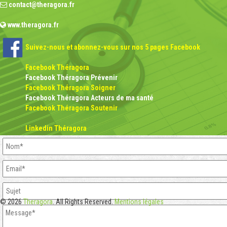
contact@theragora.fr
www.theragora.fr
Suivez-nous et abonnez-vous sur nos 5 pages Facebook
Facebook Théragora
Facebook Théragora Prévenir
Facebook Théragora Soigner
Facebook Théragora Acteurs de ma santé
Facebook Théragora Soutenir
Linkedin Théragora
© 2026
Theragora
. All Rights Reserved.
Mentions légales