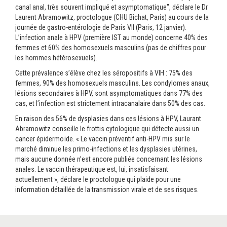
canal anal, très souvent impliqué et asymptomatique", déclare le Dr
Laurent Abramowitz, proctologue (CHU Bichat, Paris) au cours de la
journée de gastro-entérologie de Paris VII (Paris, 12 janvier).
L’infection anale à HPV (première IST au monde) concerne 40% des
femmes et 60% des homosexuels masculins (pas de chiffres pour
les hommes hétérosexuels).
Cette prévalence s’élève chez les séropositifs à VIH : 75% des
femmes, 90% des homosexuels masculins. Les condylomes anaux,
lésions secondaires à HPV, sont asymptomatiques dans 77% des
cas, et l’infection est strictement intracanalaire dans 50% des cas.
En raison des 56% de dysplasies dans ces lésions à HPV, Laurant
Abramowitz conseille le frottis cytologique qui détecte aussi un
cancer épidermoïde. « Le vaccin préventif anti-HPV mis sur le
marché diminue les primo-infections et les dysplasies utérines,
mais aucune donnée n’est encore publiée concernant les lésions
anales. Le vaccin thérapeutique est, lui, insatisfaisant
actuellement », déclare le proctologue qui plaide pour une
information détaillée de la transmission virale et de ses risques.