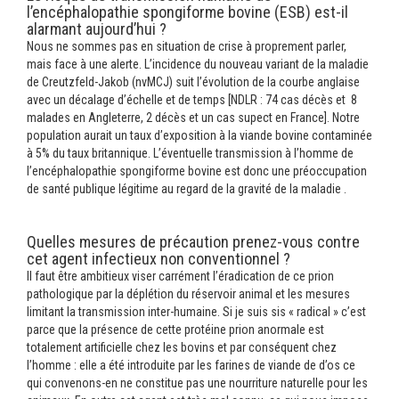
l’encéphalopathie spongiforme bovine (ESB) est-il
alarmant aujourd’hui ?
Nous ne sommes pas en situation de crise à proprement parler,
mais face à une alerte. L’incidence du nouveau variant de la maladie
de Creutzfeld-Jakob (nvMCJ) suit l’évolution de la courbe anglaise
avec un décalage d’échelle et de temps [NDLR : 74 cas décès et 8
malades en Angleterre, 2 décès et un cas supect en France]. Notre
population aurait un taux d’exposition à la viande bovine contaminée
à 5% du taux britannique. L’éventuelle transmission à l’homme de
l’encéphalopathie spongiforme bovine est donc une préoccupation
de santé publique légitime au regard de la gravité de la maladie .
Quelles mesures de précaution prenez-vous contre
cet agent infectieux non conventionnel ?
Il faut être ambitieux viser carrément l’éradication de ce prion
pathologique par la déplétion du réservoir animal et les mesures
limitant la transmission inter-humaine. Si je suis sis « radical » c’est
parce que la présence de cette protéine prion anormale est
totalement artificielle chez les bovins et par conséquent chez
l’homme : elle a été introduite par les farines de viande de d’os ce
qui convenons-en ne constitue pas une nourriture naturelle pour les