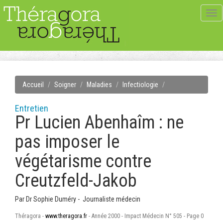
Tog
navi
Accueil
Soigner
Maladies
Infectiologie
Entretien
Pr Lucien Abenhaîm : ne
pas imposer le
végétarisme contre
Creutzfeld-Jakob
Par
Dr Sophie Duméry - Journaliste médecin
Théragora -
www.theragora.fr
- Année 2000 - Impact Médecin N° 505 - Page 0