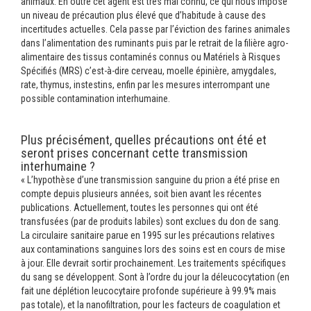
animaux. En outre cet agent est très mal connu, ce qui nous impose
un niveau de précaution plus élevé que d’habitude à cause des
incertitudes actuelles. Cela passe par l’éviction des farines animales
dans l’alimentation des ruminants puis par le retrait de la filière agro-
alimentaire des tissus contaminés connus ou Matériels à Risques
Spécifiés (MRS) c’est-à-dire cerveau, moelle épinière, amygdales,
rate, thymus, instestins, enfin par les mesures interrompant une
possible contamination interhumaine.
Plus précisément, quelles précautions ont été et
seront prises concernant cette transmission
interhumaine ?
« L’hypothèse d’une transmission sanguine du prion a été prise en
compte depuis plusieurs années, soit bien avant les récentes
publications. Actuellement, toutes les personnes qui ont été
transfusées (par de produits labiles) sont exclues du don de sang.
La circulaire sanitaire parue en 1995 sur les précautions relatives
aux contaminations sanguines lors des soins est en cours de mise
à jour. Elle devrait sortir prochainement. Les traitements spécifiques
du sang se développent. Sont à l’ordre du jour la déleucocytation (en
fait une déplétion leucocytaire profonde supérieure à 99.9% mais
pas totale), et la nanofiltration, pour les facteurs de coagulation et