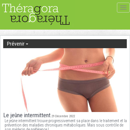
Tog
navi
Prévenir
Le jeûne intermittent
29 Décembre 2022
Le jeûne intermittent trouve progressivement sa place dans le traitement et la
prévention des maladies chroniques métaboliques. Mais sous contrôle de
son médecin de préférence !