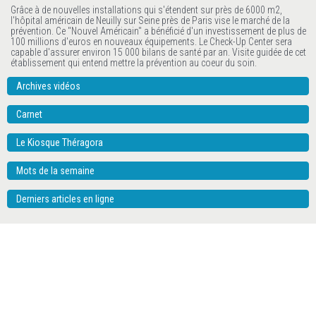
Grâce à de nouvelles installations qui s'étendent sur près de 6000 m2,
l'hôpital américain de Neuilly sur Seine près de Paris vise le marché de la
prévention. Ce "Nouvel Américain" a bénéficié d'un investissement de plus de
100 millions d'euros en nouveaux équipements. Le Check-Up Center sera
capable d'assurer environ 15 000 bilans de santé par an. Visite guidée de cet
établissement qui entend mettre la prévention au coeur du soin.
Archives vidéos
Carnet
Le Kiosque Théragora
Mots de la semaine
Derniers articles en ligne